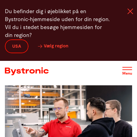
Gå
Oversigt over uddannelse
Kontakt
Du befinder dig i øjeblikket på en
til
Bystronic-hjemmeside uden for din region.
hovedindhold
Vil du i stedet besøge hjemmesiden for
din region?
Maskiner og Software
Vælg region
USA
Service
Menu
Applikationer
Newsroom
Virksomhed