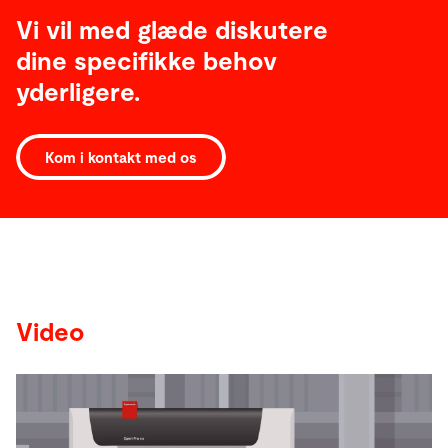
Vi vil med glæde diskutere
dine specifikke behov
yderligere.
Kom i kontakt med os
Video