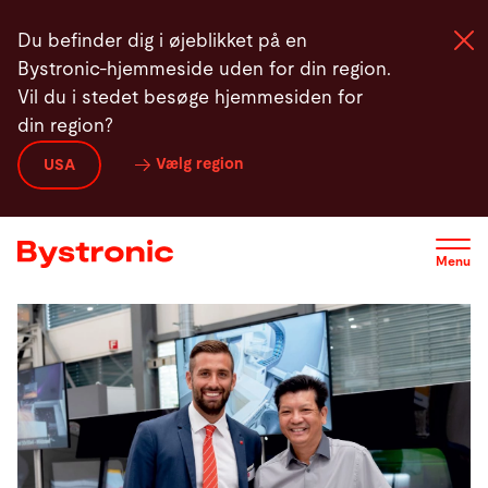
Gå
Du befinder dig i øjeblikket på en
til
Bystronic-hjemmeside uden for din region.
hovedindhold
Vil du i stedet besøge hjemmesiden for
din region?
Maskiner og Software
Vælg region
USA
Service
Menu
Applikationer
Newsroom
Virksomhed