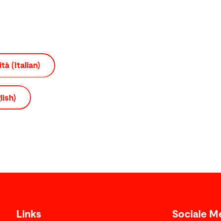
tà (Italian)
lish)
Links
Sociale M