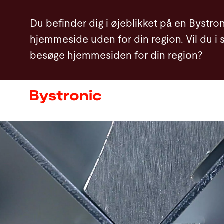
Gå
Du befinder dig i øjeblikket på en Bystro
til
hjemmeside uden for din region. Vil du i 
hovedindhold
besøge hjemmesiden for din region?
Maskiner og Software
Service
Applikationer
Newsroom
Virksomhed