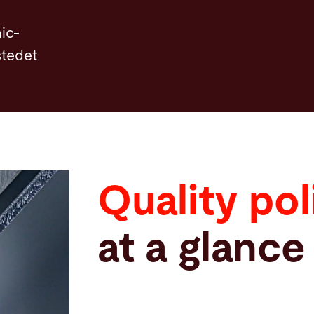
nic-
stedet
Quality pol
at a glance