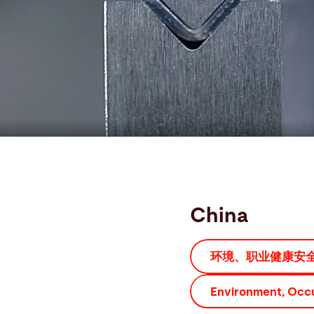
Søg
USA · Danish
Kontakt
myBystronic
China
环境、职业健康安全方针
Environment, Occup