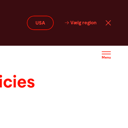
Vælg region
USA
Menu
icies