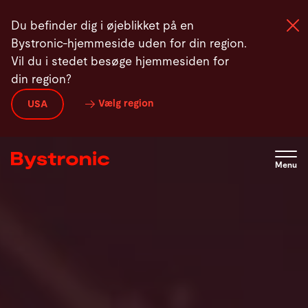
Gå
Produkter
Bukkeautomatisering
Service
Nyhed
Du befinder dig i øjeblikket på en
til
Bystronic-hjemmeside uden for din region.
hovedindhold
Vil du i stedet besøge hjemmesiden for
din region?
Maskiner og Software
Vælg region
USA
Service
Menu
Applikationer
Newsroom
Virksomhed