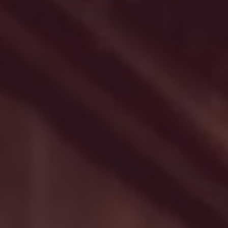
Søg
USA · Danish
Kontakt
myBystronic