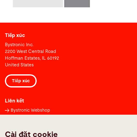
Tiếp xúc
Bystronic Inc.
2200 West Central Road
Hoffman Estates, IL 60192
United States
Tiếp xúc
Liên kết
Bystronic Webshop
Báo cáo lỗi
Liên hệ trên toàn thế giới
Cài đặt cookie