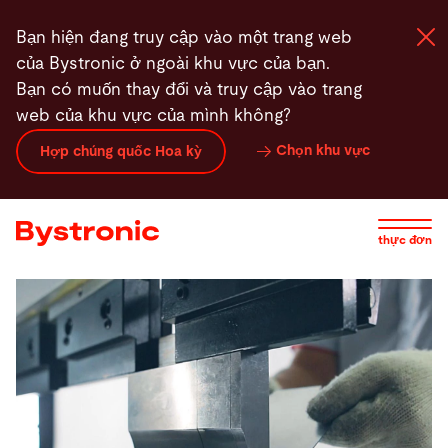
Nhảy
Bạn hiện đang truy cập vào một trang web
đến
của Bystronic ở ngoài khu vực của bạn.
nội
Bạn có muốn thay đổi và truy cập vào trang
dung
web của khu vực của mình không?
Máy và phần mềm
Chọn khu vực
Hợp chúng quốc Hoa kỳ
Dịch vụ
thực đơn
Ứng dụng
Phòng tin tức
Công ty