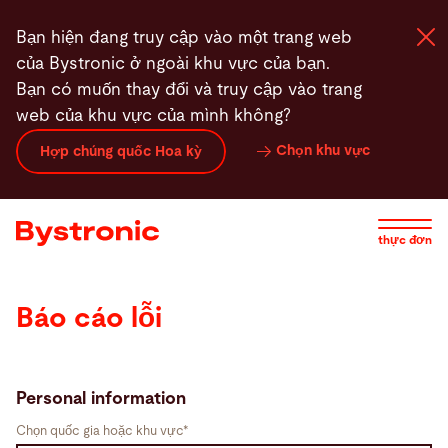
Nhảy
Bạn hiện đang truy cập vào một trang web
đến
của Bystronic ở ngoài khu vực của bạn.
nội
Bạn có muốn thay đổi và truy cập vào trang
dung
web của khu vực của mình không?
Máy và phần mềm
Chọn khu vực
Hợp chúng quốc Hoa kỳ
Dịch vụ
thực đơn
Ứng dụng
Báo cáo lỗi
Phòng tin tức
Công ty
Personal information
Chọn quốc gia hoặc khu vực*