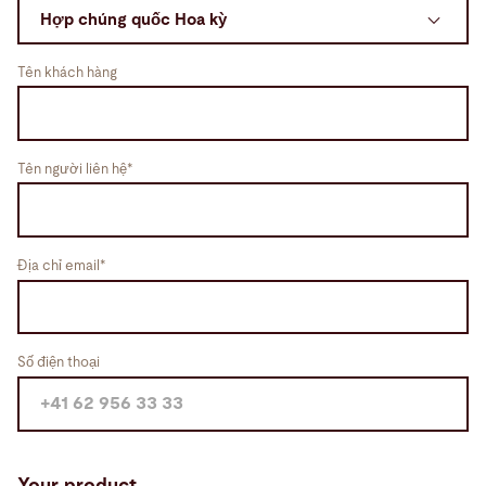
Tìm kiếm
Tên khách hàng
Hợp chúng quốc Hoa kỳ · Vietnamese
Tiếp xúc
myBystronic
Tên người liên hệ*
Địa chỉ email*
Số điện thoại
Your product