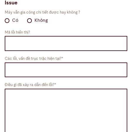
Issue
Máy vẫn gia công chi tiết được hay không ?
Tem thông tin dữ liệu, số seri trên thân máy
Có
Không
Mã lỗi hiển thị?
Các lỗi, vấn đề trục trặc hiện tại?*
Điều gì đã xảy ra dẫn đến lỗi?*