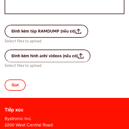
Đính kèm tệp RAMDUMP (nếu có)
Select files to upload
Đính kèm hình ảnh/ videos (nếu có)
Select files to upload
Tiếp xúc
Bystronic Inc.
2200 West Central Road