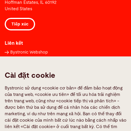
Hoffman Estates, IL 60192
United States
Tiếp xúc
Liên kết
Bystronic Webshop
Báo cáo lỗi
Liên hệ trên toàn thế giới
Cài đặt cookie
Media Center
Bystronic sử dụng «cookie cơ bản» để đảm bảo hoạt động
Quality policies
của trang web, «cookie ưu tiên» để tối ưu hóa trải nghiệm
TeamViewer
trên trang web, cũng như «cookie tiếp thị và phân tích» -
được bên thứ ba sử dụng để cá nhân hóa các chiến dịch
marketing, ví dụ như trên mạng xã hội. Bạn có thể thay đổi
Truyền thông xã hội
cài đặt cookie của mình bất cứ lúc nào bằng cách nhấp vào
liên kết «Cài đặt cookie» ở cuối trang bất kỳ. Có thể tìm