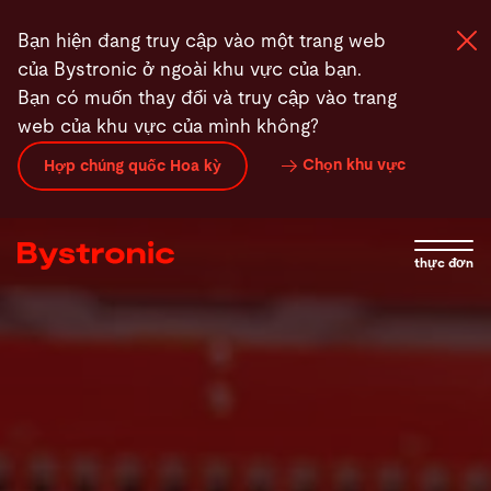
Nhảy
Bạn hiện đang truy cập vào một trang web
đến
của Bystronic ở ngoài khu vực của bạn.
nội
Bạn có muốn thay đổi và truy cập vào trang
dung
web của khu vực của mình không?
Máy và phần mềm
Chọn khu vực
Hợp chúng quốc Hoa kỳ
Dịch vụ
thực đơn
Ứng dụng
Phòng tin tức
Công ty