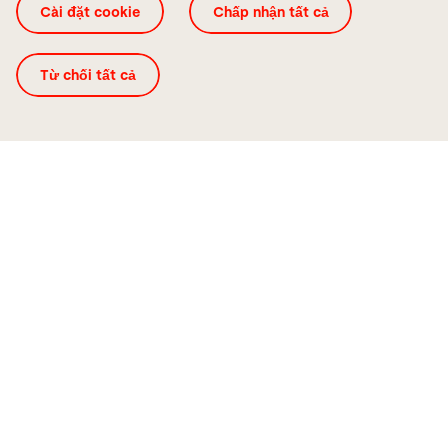
Cài đặt cookie
Chấp nhận tất cả
Từ chối tất cả
Life Cycle Management
Chúng tôi đồng hành cùng bạn và
hệ thống Bystronic của bạn.
Sau khi lắp đặt, chúng tôi đảm bảo rằng máy móc
của bạn có tuổi thọ dài và giữ được giá trị. Chúng