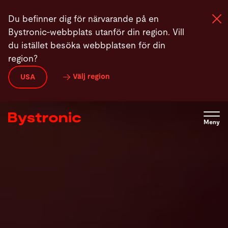
Hoppa
Produkte
Laser Automation
News
Kontakt
Du befinner dig för närvarande på en
till
Bystronic-webbplats utanför din region. Vill
huvudinnehåll
du istället besöka webbplatsen för din
region?
Maskiner och programvara
Välj region
USA
Service
Meny
Användning
Newsroom
Företag