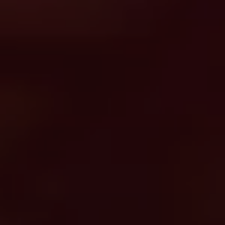
Sök
Tyskland · Swedish
Kontakt
myBystronic