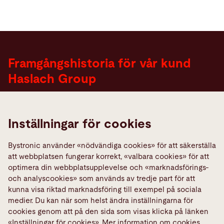
Framgångshistoria för vår kund
Haslach Group
"Två nya celler med laserskärmaskiner installerades
Inställningar för cookies
enligt plan utan att produktionen avbröts.
Tillsammans med automations- och
Bystronic använder «nödvändiga cookies» för att säkerställa
mjukvarulösningarna har Haslach Group lyckats öka
att webbplatsen fungerar korrekt, «valbara cookies» för att
produktiviteten med 50 till 60 procent."
optimera din webbplatsupplevelse och «marknadsförings-
och analyscookies» som används av tredje part för att
Andreas Illig , chef för skärning och formning,
kunna visa riktad marknadsföring till exempel på sociala
Haslach Group
medier. Du kan när som helst ändra inställningarna för
cookies genom att på den sida som visas klicka på länken
«Inställningar för cookies». Mer information om cookies