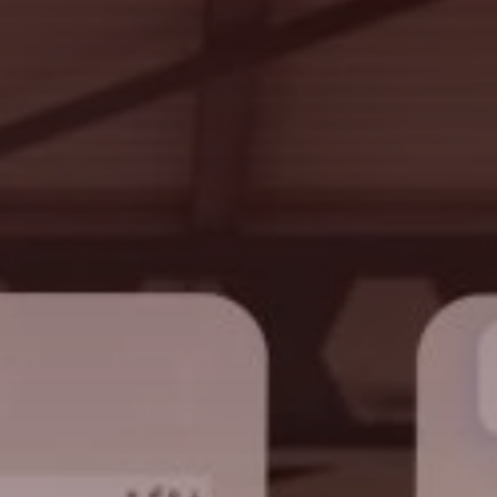
Sök
USA · Swedish
Kontakt
myBystronic