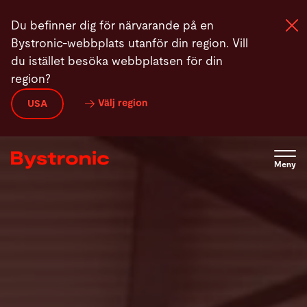
Hoppa
Heltäckande nätverk
Familjerna i BySoft Suite
Video
Du befinner dig för närvarande på en
till
Bystronic-webbplats utanför din region. Vill
huvudinnehåll
du istället besöka webbplatsen för din
region?
Maskiner och programvara
Välj region
USA
Service
Meny
Användning
Newsroom
Företag