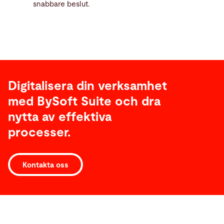
snabbare beslut.
Digitalisera din verksamhet
med BySoft Suite och dra
nytta av effektiva
processer.
Kontakta oss