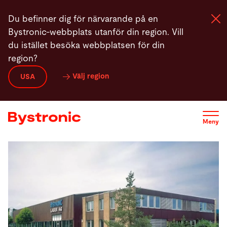
Hoppa
Du befinner dig för närvarande på en
till
Bystronic-webbplats utanför din region. Vill
huvudinnehåll
du istället besöka webbplatsen för din
region?
Maskiner och programvara
Välj region
USA
Service
Meny
Användning
Newsroom
Företag