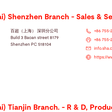
ai) Shenzhen Branch - Sales & S
百超（上海） 深圳分公司
+86 755-
Build 3 Baoan street 8179
+86 755-
Shenzhen PC 518104
info.sha
https://
i) Tianjin Branch. - R & D, Produ