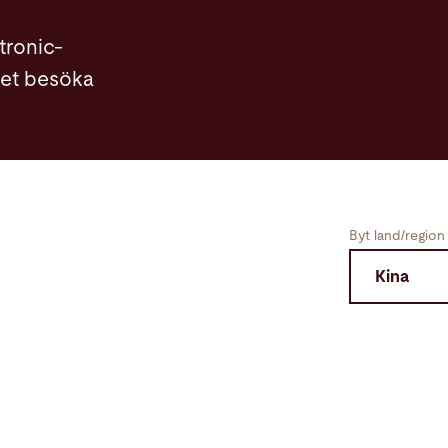
tronic-
llet besöka
Byt land/region