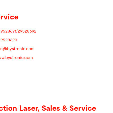
ervice
29528691/29528692
29528690
.cn@
bystronic.com
www.bystronic.com
ction Laser, Sales & Service