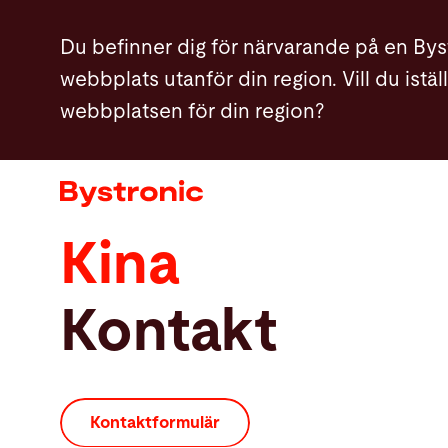
Hoppa
Du befinner dig för närvarande på en Bys
till
webbplats utanför din region. Vill du istä
huvudinnehåll
webbplatsen för din region?
Maskiner och programvara
Service
Kina
Användning
Kontakt
Newsroom
Företag
Kontaktformulär