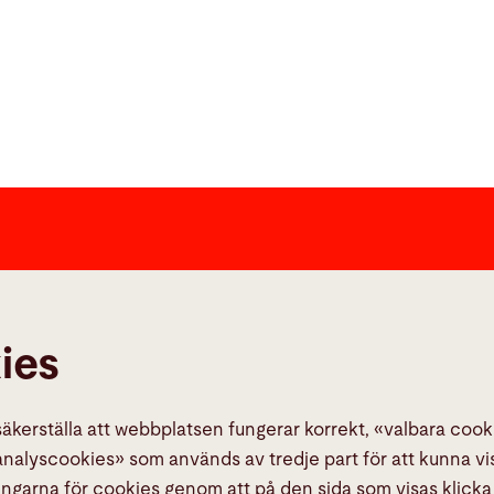
Links
Sociala M
Media Center
kies
Quality policies
Rapportera ett fel
kerställa att webbplatsen fungerar korrekt, «valbara cooki
TeamViewer
lyscookies» som används av tredje part för att kunna vis
ingarna för cookies genom att på den sida som visas klicka 