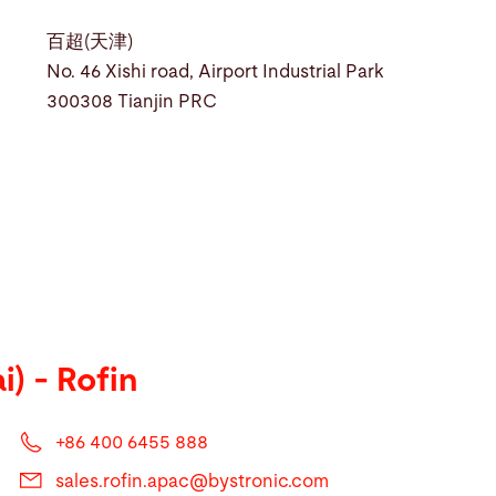
百超(天津)
No. 46 Xishi road, Airport Industrial Park
300308 Tianjin PRC
i) - Rofin
+86 400 6455 888
sales.rofin.apac@
bystronic.com