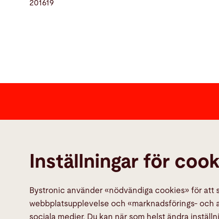
201619
Kontakta
Bystronic Inc.
Inställningar för coo
2200 West Central Road
Hoffman Estates, IL 60192
United States
Bystronic använder «nödvändiga cookies» för att sä
webbplatsupplevelse och «marknadsförings- och ana
Kontakt
sociala medier. Du kan när som helst ändra inställn