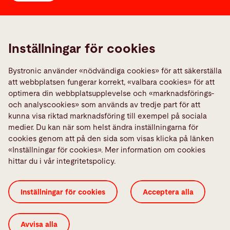
Links
Media Center
Inställningar för cookies
Quality policies
Bystronic använder «nödvändiga cookies» för att säkerställa
Rapportera ett fel
att webbplatsen fungerar korrekt, «valbara cookies» för att
TeamViewer
optimera din webbplatsupplevelse och «marknadsförings-
och analyscookies» som används av tredje part för att
kunna visa riktad marknadsföring till exempel på sociala
Sociala Medier
medier. Du kan när som helst ändra inställningarna för
cookies genom att på den sida som visas klicka på länken
«Inställningar för cookies». Mer information om cookies
hittar du i vår integritetspolicy.
Generella villkor
ISO-certifikat
Imprint
Inställningar för cookies
Acceptera alla
Inställningar för cookies
Integritetspolicy
Juridisk information
Avvisa alla