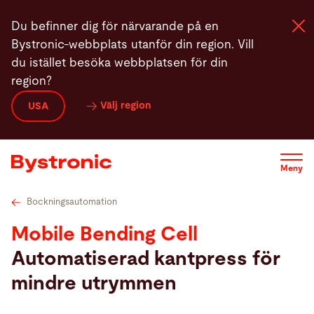
Hoppa
Tekniska data
Videor
Service
Service
Pr
Du befinner dig för närvarande på en
till
Bystronic-webbplats utanför din region. Vill
huvudinnehåll
du istället besöka webbplatsen för din
region?
Maskiner och programvara
Välj region
USA
Service
Meny
Användning
Bockningsautomation
Newsroom
Mobile Bending Cell
Automatiserad kantpress för
Företag
mindre utrymmen