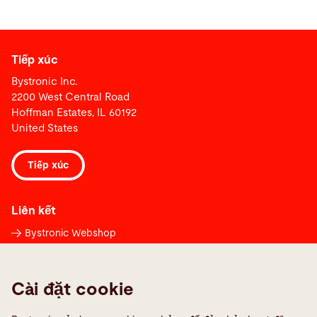
Tiếp xúc
Bystronic Inc.
2200 West Central Road
Hoffman Estates, IL 60192
United States
Tiếp xúc
Liên kết
Bystronic Webshop
Báo cáo lỗi
Liên hệ trên toàn thế giới
Cài đặt cookie
Media Center