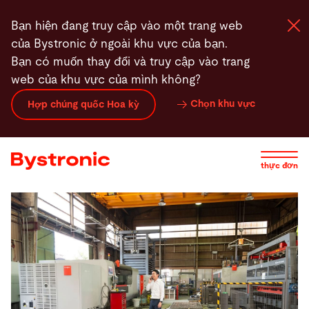
Nhảy
Bạn hiện đang truy cập vào một trang web
đến
của Bystronic ở ngoài khu vực của bạn.
nội
Bạn có muốn thay đổi và truy cập vào trang
dung
web của khu vực của mình không?
Máy và phần mềm
Chọn khu vực
Hợp chúng quốc Hoa kỳ
Dịch vụ
thực đơn
Ứng dụng
Phòng tin tức
Công ty