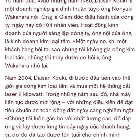
70 năm qua: «Vào những năm 1960, Daisan Kouki là
một doanh nghiệp gia đình thuần túy», ông Noriyuki
Wakahara nói. Ông là Giám đốc điều hành của công
ty, ngày nay có 104 nhân viên. Hoạt động kinh
doanh của người sáng lập công ty, ông nội của ông,
là kinh doanh kim loại tấm. «Một ngày nọ, khi một
khách hàng hỏi tại sao chúng tôi không gia công kim
loại tấm, chúng tôi thấy được cơ hội », ông
Wakahara nhớ lại.
Năm 2004, Daisan Kouki, đi bước đầu tiên vào thế
giới gia công kim loại tấm và mua một hệ thống cắt
laser 2 kilowatt. Trong những năm sau đó, nhà máy
liên tục được mở rộng – với những điều kiện để đạt
tiêu chuẩn an toàn động đất ngày càng nghiêm ngặt.
«Chúng tôi luôn gắn bó với chất lượng cao, để đáp
ứng và lấy được lòng tin cậy ngay của khách hang,
và do đó đã tạo được tên tuổi cho chính mình