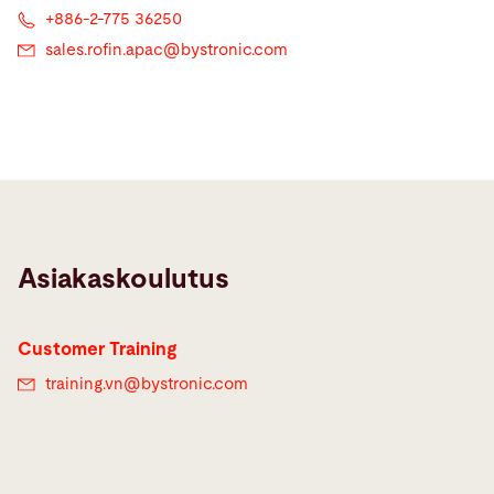
+886-2-775 36250
sales.rofin.apac@
bystronic.com
Asiakaskoulutus
Customer Training
training.vn@
bystronic.com