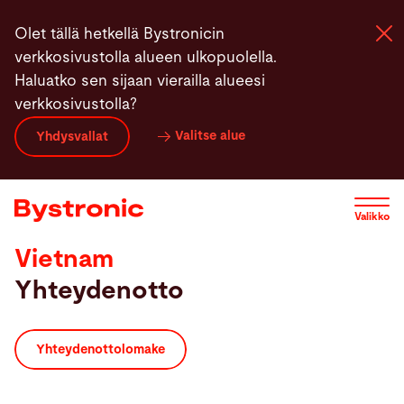
Hyppää
Olet tällä hetkellä Bystronicin
pääsisältöön
verkkosivustolla alueen ulkopuolella.
Haluatko sen sijaan vierailla alueesi
verkkosivustolla?
Koneet ja Ohjelmistot
Valitse alue
Yhdysvallat
Palvelut
Valikko
Sovellukset
Vietnam
Yhteydenotto
Uutiset
Yritys
Yhteydenottolomake