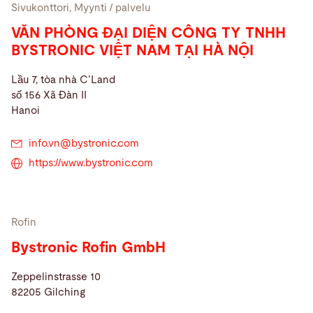
Sivukonttori, Myynti / palvelu
VĂN PHÒNG ĐẠI DIỆN CÔNG TY TNHH
BYSTRONIC VIỆT NAM TẠI HÀ NỘI
Lầu 7, tòa nhà C’Land
số 156 Xã Đàn II
Hanoi
info.vn@
bystronic.com
https://www.bystronic.com
Rofin
Bystronic Rofin GmbH
Zeppelinstrasse 10
82205 Gilching