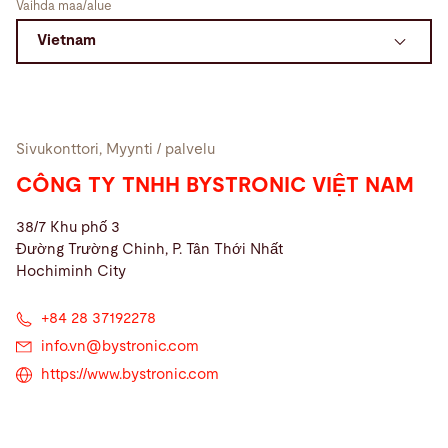
Vaihda maa/alue
Hae
Yhdysvallat · Finnish
Yhteydenotto
myBystronic
Sivukonttori, Myynti / palvelu
CÔNG TY TNHH BYSTRONIC VIỆT NAM
38/7 Khu phố 3
Đường Trường Chinh, P. Tân Thới Nhất
Hochiminh City
+84 28 37192278
info.vn@
bystronic.com
https://www.bystronic.com