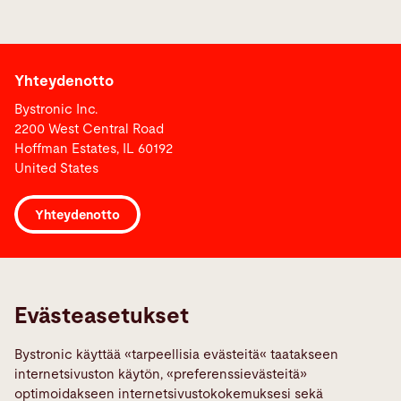
Yhteydenotto
Bystronic Inc.
2200 West Central Road
Hoffman Estates, IL 60192
United States
Yhteydenotto
Links
Ilmoita vika
Evästeasetukset
Media Center
Bystronic käyttää «tarpeellisia evästeitä« taatakseen
Quality policies
internetsivuston käytön, «preferenssievästeitä»
TeamViewer
optimoidakseen internetsivustokokemuksesi sekä