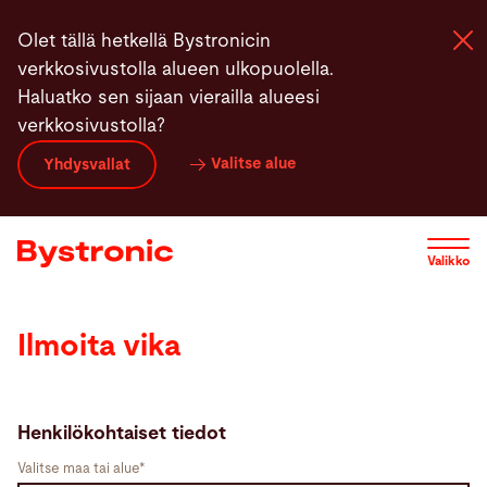
Hyppää
Olet tällä hetkellä Bystronicin
pääsisältöön
verkkosivustolla alueen ulkopuolella.
Haluatko sen sijaan vierailla alueesi
verkkosivustolla?
Koneet ja Ohjelmistot
Valitse alue
Yhdysvallat
Palvelut
Valikko
Sovellukset
Ilmoita vika
Uutiset
Yritys
Henkilökohtaiset tiedot
Valitse maa tai alue*