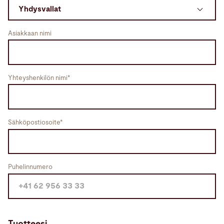
Hae
Asiakkaan nimi
Kiina · Finnish
Yhteydenotto
myBystronic
Yhteyshenkilön nimi*
Sähköpostiosoite*
Puhelinnumero
Tuotteesi