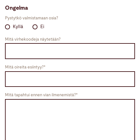
Ongelma
Tietokilpi sijaitsee koneen rungossa.
Pystytkö valmistamaan osia?
Kyllä
Ei
Mitä virhekoodeja näytetään?
Mitä oireita esiintyy?*
Mitä tapahtui ennen vian ilmenemistä?*