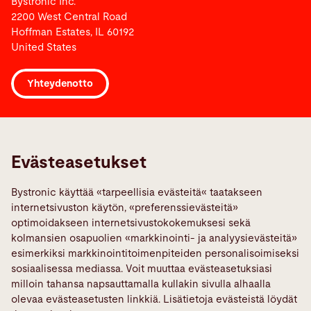
Bystronic Inc.
2200 West Central Road
Hoffman Estates, IL 60192
United States
Yhteydenotto
Links
Ilmoita vika
Evästeasetukset
Media Center
Bystronic käyttää «tarpeellisia evästeitä« taatakseen
Quality policies
internetsivuston käytön, «preferenssievästeitä»
TeamViewer
optimoidakseen internetsivustokokemuksesi sekä
kolmansien osapuolien «markkinointi- ja analyysievästeitä»
Sosiaalinen Media
esimerkiksi markkinointitoimenpiteiden personalisoimiseksi
sosiaalisessa mediassa. Voit muuttaa evästeasetuksiasi
milloin tahansa napsauttamalla kullakin sivulla alhaalla
olevaa evästeasetusten linkkiä. Lisätietoja evästeistä löydät