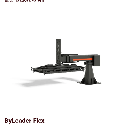
automaatiota varten
ByLoader Flex