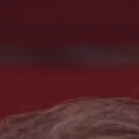
Hae
Yhdysvallat · Finnish
Yhteydenotto
myBystronic