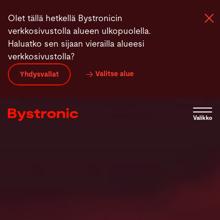
Hyppää
Tuotteet
Automaation konfiguraatio
Erikoisuudet
Olet tällä hetkellä Bystronicin
pääsisältöön
verkkosivustolla alueen ulkopuolella.
Haluatko sen sijaan vierailla alueesi
verkkosivustolla?
Koneet ja Ohjelmistot
Valitse alue
Yhdysvallat
Palvelut
Valikko
Sovellukset
Uutiset
Yritys