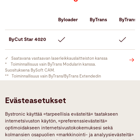
Byloader
ByTrans
ByTrans 
ByCut Star 4020
✓ Saatavana vastaavan laserleikkauslaitteiston kanssa
* Toiminnallisuus vain ByTrans Modularin kanssa.
Suosituksena BySoft CAM.
** Toiminnallisuus vain ByTrans/ByTrans Extendedin
kanssa
*** Kaikkia esitettyjä tuotteita ei ole saatavissa kaikissa
Erikoisuudet
maissa.
Evästeasetukset
Bystronic käyttää «tarpeellisia evästeitä« taatakseen
internetsivuston käytön, «preferenssievästeitä»
optimoidakseen internetsivustokokemuksesi sekä
Erikoisuudet
kolmansien osapuolien «markkinointi- ja analyysievästeitä»