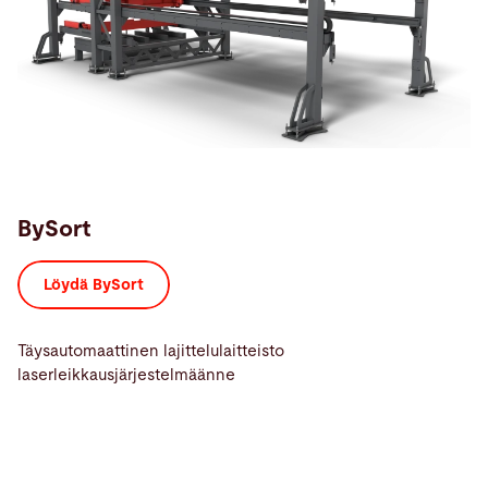
BySort
Löydä BySort
Täysautomaattinen lajittelulaitteisto
laserleikkausjärjestelmäänne