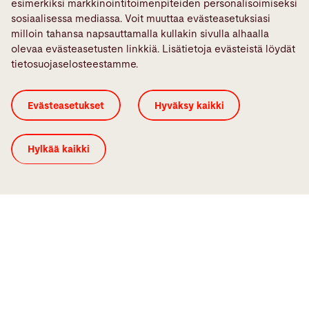
Kaikkien laserautomaation
esimerkiksi markkinointitoimenpiteiden personalisoimiseksi
sosiaalisessa mediassa. Voit muuttaa evästeasetuksiasi
toimintojen yleiskatsaus
milloin tahansa napsauttamalla kullakin sivulla alhaalla
olevaa evästeasetusten linkkiä. Lisätietoja evästeistä löydät
tietosuojaselosteestamme.
Evästeasetukset
Hyväksy kaikki
Laatu
Yksittäisten osien lajittelu ja parempi levyjen erottelu
Hylkää kaikki
viuhkamagneettien avulla takaavat laadukkaan tuotannon.
Naarmuttamattomien haarukoiden ja muovilevyerottimien
ansiosta valmistetut osat hyvin suojattuina
naarmuuntumiselta ja likaantumiselta.
Joustavuus