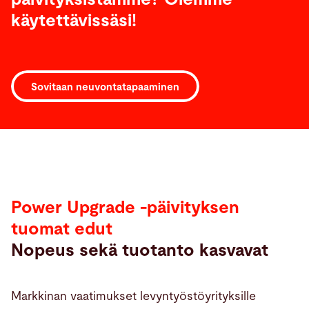
käytettävissäsi!
Sovitaan neuvontatapaaminen
Power Upgrade -päivityksen
tuomat edut
Nopeus sekä tuotanto kasvavat
Markkinan vaatimukset levyntyöstöyrityksille