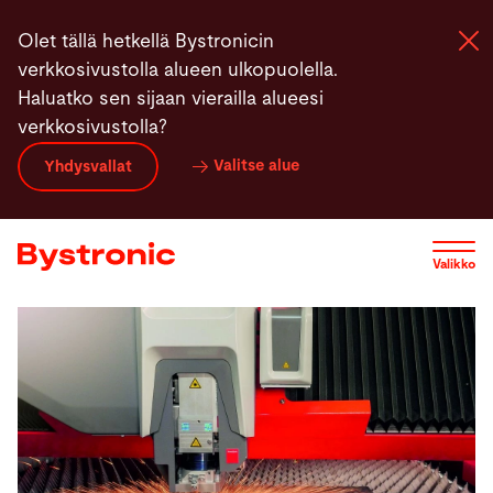
Hyppää
Olet tällä hetkellä Bystronicin
pääsisältöön
verkkosivustolla alueen ulkopuolella.
Haluatko sen sijaan vierailla alueesi
verkkosivustolla?
Koneet ja Ohjelmistot
Valitse alue
Yhdysvallat
Palvelut
Valikko
Sovellukset
Uutiset
Yritys