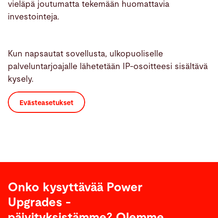
vieläpä joutumatta tekemään huomattavia
investointeja.
Kun napsautat sovellusta, ulkopuoliselle
palveluntarjoajalle lähetetään IP-osoitteesi sisältävä
kysely.
Evästeasetukset
Onko kysyttävää Power
Upgrades -
päivityksistämme? Olemme