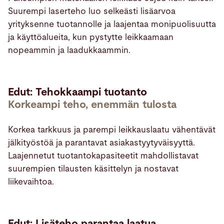
Suurempi laserteho luo selkeästi lisäarvoa
yrityksenne tuotannolle ja laajentaa monipuolisuutta
ja käyttöalueita, kun pystytte leikkaamaan
nopeammin ja laadukkaammin.
Edut: Tehokkaampi tuotanto
Korkeampi teho, enemmän tulosta
Korkea tarkkuus ja parempi leikkauslaatu vähentävät
jälkityöstöä ja parantavat asiakastyytyväisyyttä.
Laajennetut tuotantokapasiteetit mahdollistavat
suurempien tilausten käsittelyn ja nostavat
liikevaihtoa.
Edut: Lisäteho parantaa laatua