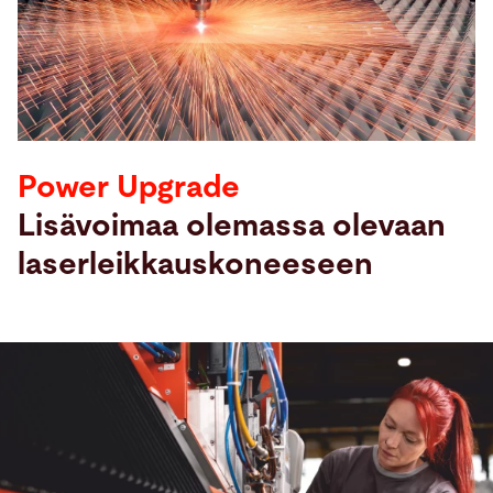
Hae
Yhdysvallat · Finnish
Yhteydenotto
myBystronic
Power Upgrade
Lisävoimaa olemassa olevaan
laserleikkauskoneeseen