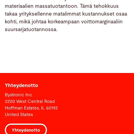
materiaalien massatuotantoon. Tämä tehokkuus
takaa yrityksellenne matalimmat kustannukset osaa
kohti, mikä johtaa korkeampaan voittomarginaaliin
suursarjatuotannossa.
Yhteydenotto
Bystronic Inc.
2200 West Central Road
Hoffman Estates, IL 60192
United States
Yhteydenotto