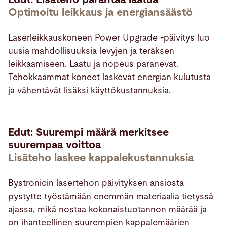
Optimoitu leikkaus ja energiansäästö
Laserleikkauskoneen Power Upgrade -päivitys luo
uusia mahdollisuuksia levyjen ja teräksen
leikkaamiseen. Laatu ja nopeus paranevat.
Tehokkaammat koneet laskevat energian kulutusta
ja vähentävät lisäksi käyttökustannuksia.
Edut: Suurempi määrä merkitsee
suurempaa voittoa
Lisäteho laskee kappalekustannuksia
Bystronicin lasertehon päivityksen ansiosta
pystytte työstämään enemmän materiaalia tietyssä
ajassa, mikä nostaa kokonaistuotannon määrää ja
on ihanteellinen suurempien kappalemäärien