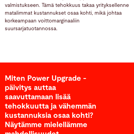
valmistukseen. Tämä tehokkuus takaa yrityksellenne
matalimmat kustannukset osaa kohti, mikä johtaa
korkeampaan voittomarginaaliin
suursarjatuotannossa.
Miten Power Upgrade -
päivitys auttaa
saavuttamaan lisää
tehokkuutta ja vähemmän
kustannuksia osaa kohti?
Näytämme mielellämme