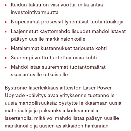
Kuidun takuu on viisi vuotta, mikä antaa
investointivarmuutta
Nopeammat prosessit lyhentävät tuotantoaikoja
Laajennetut käyttömahdollisuudet mahdollistavat
pääsyn uusille markkinalohkoille
Matalammat kustannukset tarjousta kohti
Suurempi voitto tuotettua osaa kohti
Mahdollistaa suuremmat tuotantomäärät
skaalautuville ratkaisuille.
Bystronic-laserleikkauslaitteiston Laser Power
Upgrade -päivitys avaa yrityksenne tuotannolle
uusia mahdollisuuksia: pystytte leikkaamaan uusia
materiaaleja ja paksuuksia korkeammalla
laserteholla, mikä voi mahdollistaa pääsyn uusille
markkinoille ja uusien asiakkaiden hankinnan –