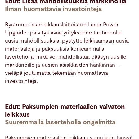
Edut: Lisää mahdollisuuksia markkinoilla
Ilman huomattavia investointeja
Bystronic-laserleikkauslaitteiston Laser Power
Upgrade -päivitys avaa yrityksenne tuotannolle
uusia mahdollisuuksia: pystytte leikkaamaan uusia
materiaaleja ja paksuuksia korkeammalla
laserteholla, mikä voi mahdollistaa pääsyn uusille
markkinoille ja uusien asiakkaiden hankinnan –
vieläpä joutumatta tekemään huomattavia
investointeja.
Edut: Paksumpien materiaalien vaivaton
leikkaus
Suuremmalla laserteholla ongelmitta
Paksumpien materiaalien leikkaus sujuu kuin tanssi!