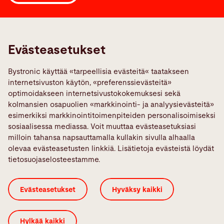
Links
Ilmoita vika
Evästeasetukset
Media Center
Bystronic käyttää «tarpeellisia evästeitä« taatakseen
Quality policies
internetsivuston käytön, «preferenssievästeitä»
TeamViewer
optimoidakseen internetsivustokokemuksesi sekä
kolmansien osapuolien «markkinointi- ja analyysievästeitä»
esimerkiksi markkinointitoimenpiteiden personalisoimiseksi
Sosiaalinen Media
sosiaalisessa mediassa. Voit muuttaa evästeasetuksiasi
milloin tahansa napsauttamalla kullakin sivulla alhaalla
olevaa evästeasetusten linkkiä. Lisätietoja evästeistä löydät
tietosuojaselosteestamme.
Evästeiden salliminen
ISO-Sertifikaatti
Evästeasetukset
Hyväksy kaikki
Oikeudelliset huomautukset
Sivustosta
Tietosuojalauseke
Yleiset ehdot
Hylkää kaikki