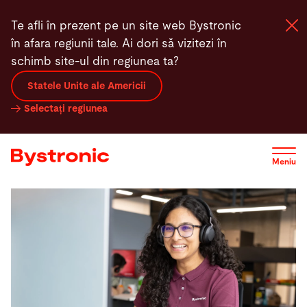
Mergi
Te afli în prezent pe un site web Bystronic
la
în afara regiunii tale. Ai dori să vizitezi în
conţinutul
schimb site-ul din regiunea ta?
principal
Statele Unite ale Americii
Mașini și Software
Selectați regiunea
Servicii
Meniu
Aplicaţii
Redacţie
Compania