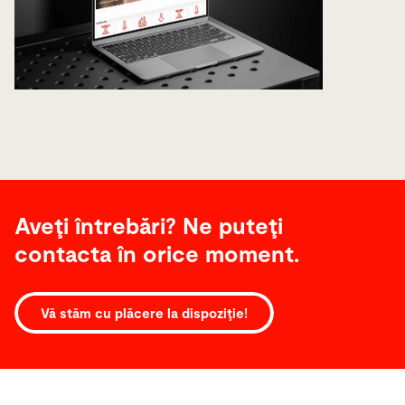
Aveţi întrebări? Ne puteţi
contacta în orice moment.
Vă stăm cu plăcere la dispoziţie!