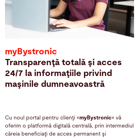
Cautare
Statele Unite ale Americii · Romanian
Contact
myBystronic
myBystronic
Transparenţă totală şi acces
24/7 la informaţiile privind
maşinile dumneavoastră
Cu noul portal pentru clienţi «
myBystronic
» vă
oferim o platformă digitală centrală, prin intermediul
căreia beneficiaţi de acces permanent şi