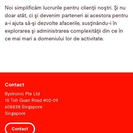
Noi simplificăm lucrurile pentru clienţii noştri. Şi nu
doar atât, ci şi devenim parteneri ai acestora pentru
a-i ajuta să-şi dezvolte afacerile, susţinându-i în
explorarea şi administrarea complexităţii din ce în
ce mai mari a domeniului lor de activitate.
Contact
Bystronic Pte Ltd
10 Toh Guan Road #02-09
608838 Singapore
Singapore
Contact