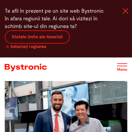
Mergi
Te afli în prezent pe un site web Bystronic
la
în afara regiunii tale. Ai dori să vizitezi în
conţinutul
schimb site-ul din regiunea ta?
principal
Statele Unite ale Americii
Mașini și Software
Selectați regiunea
Servicii
Meniu
Aplicaţii
Redacţie
Compania