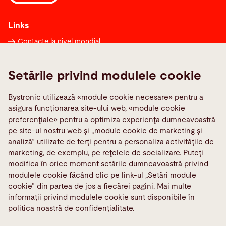
Links
Contacte la nivel mondial
Formular de notificare
Setările privind modulele cookie
Media Center
Quality policies
Bystronic utilizează «module cookie necesare» pentru a
TeamViewer
asigura funcţionarea site-ului web, «module cookie
preferenţiale» pentru a optimiza experienţa dumneavoastră
pe site-ul nostru web şi „module cookie de marketing şi
Social Media
analiză” utilizate de terţi pentru a personaliza activităţile de
marketing, de exemplu, pe reţelele de socializare. Puteţi
modifica în orice moment setările dumneavoastră privind
modulele cookie făcând clic pe link-ul „Setări module
cookie” din partea de jos a fiecărei pagini. Mai multe
informaţii privind modulele cookie sunt disponibile în
Amprenta
Certificate ISO
politica noastră de confidenţialitate.
Declaraţie privind protecţia datelor