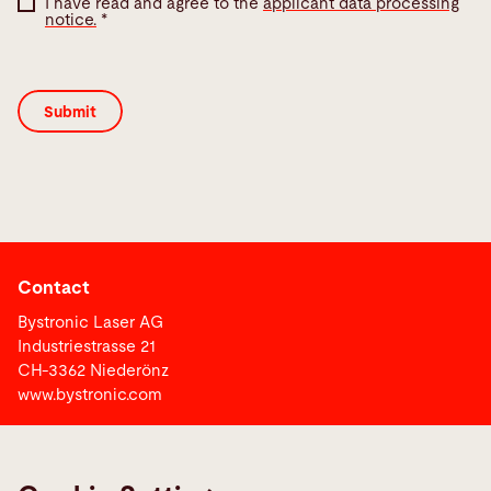
I have read and agree to the
applicant data processing
notice.
*
Contact
Bystronic Laser AG
Industriestrasse 21
CH-3362 Niederönz
www.bystronic.com
Bystronic Group