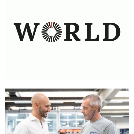
afkantpersen
Flexibel, krachtig en snel: Efficiëntere snijprocessen
Meer informatie
voor meer winstgevendheid
De software voor de doorbraak van digitalisering in
Meer informatie
plaatbewerkingsondernemingen
Solutions for Every Budget
Meer informatie
Meer informatie