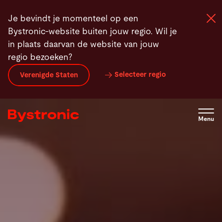
Overslaan
Je bevindt je momenteel op een
en
Bystronic-website buiten jouw regio. Wil je
naar
in plaats daarvan de website van jouw
de
regio bezoeken?
inhoud
Machines en Software
gaan
Selecteer regio
Verenigde Staten
Service
Menu
Applicaties
Newsroom
Onderneming