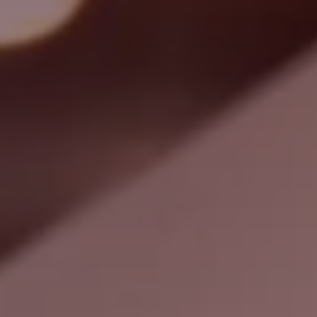
Zoeken
Verenigde Staten · Dutch
Contact
myBystronic