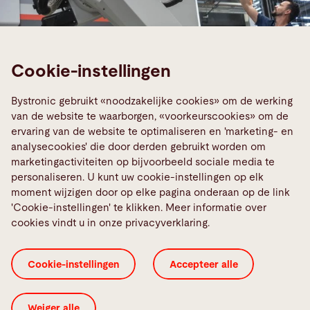
Cookie-instellingen
Bystronic gebruikt «noodzakelijke cookies» om de werking
van de website te waarborgen, «voorkeurscookies» om de
ervaring van de website te optimaliseren en 'marketing- en
analysecookies' die door derden gebruikt worden om
marketingactiviteiten op bijvoorbeeld sociale media te
Smart Factory
personaliseren. U kunt uw cookie-instellingen op elk
moment wijzigen door op elke pagina onderaan op de link
de in een netwerk gekoppelde
'Cookie-instellingen' te klikken. Meer informatie over
plaatbewerking van de toekomst
cookies vindt u in onze privacyverklaring.
Wij helpen u om uw visie op een gekoppelde
Cookie-instellingen
Accepteer alle
productieomgeving waar te maken. Onze machines,
automatiseringen en software zijn optimaal met
elkaar te combineren om uw doelstellingen op
Weiger alle