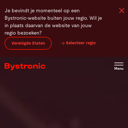
Overslaan
Producten
Buigautomatisering
Service
Nieuws
Je bevindt je momenteel op een
en
Bystronic-website buiten jouw regio. Wil je
naar
in plaats daarvan de website van jouw
de
regio bezoeken?
inhoud
Machines en Software
gaan
Selecteer regio
Verenigde Staten
Service
Menu
Applicaties
Newsroom
Onderneming