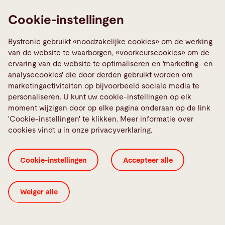
Ondersteuning tijdens de realisatie - van levering
Cookie-instellingen
tot installatie.
Verzorgen van inbedrijfstelling - inclusief alle
Bystronic gebruikt «noodzakelijke cookies» om de werking
tests voor klantacceptatie.
van de website te waarborgen, «voorkeurscookies» om de
ervaring van de website te optimaliseren en 'marketing- en
Optimalisatie van de productie - we staan
analysecookies' die door derden gebruikt worden om
gedurende het hele project aan uw zijde.
marketingactiviteiten op bijvoorbeeld sociale media te
personaliseren. U kunt uw cookie-instellingen op elk
moment wijzigen door op elke pagina onderaan op de link
'Cookie-instellingen' te klikken. Meer informatie over
cookies vindt u in onze privacyverklaring.
Cookie-instellingen
Accepteer alle
Weiger alle