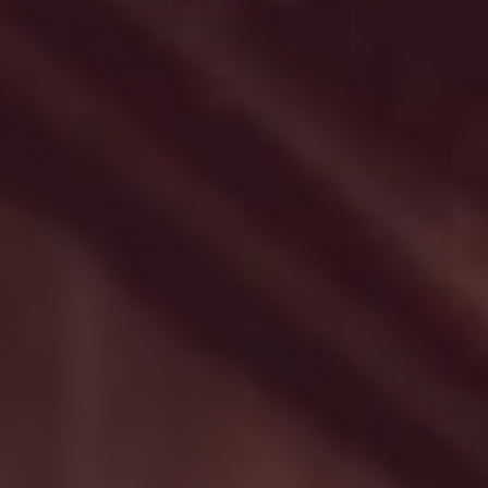
Zoeken
Verenigde Staten · Dutch
Contact
myBystronic