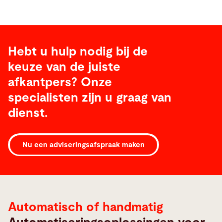
Hebt u hulp nodig bij de
keuze van de juiste
afkantpers? Onze
specialisten zijn u graag van
dienst.
Buigautomatisering
Nu een adviseringsafspraak maken
Automatisch of handmatig