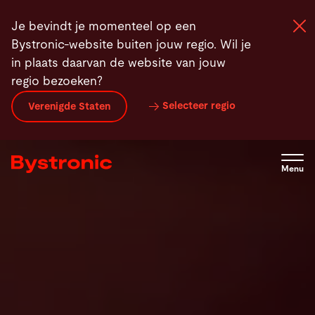
Overslaan
Produkte
Laser Automation
News
Contact
Je bevindt je momenteel op een
en
Bystronic-website buiten jouw regio. Wil je
naar
in plaats daarvan de website van jouw
de
regio bezoeken?
inhoud
Machines en Software
gaan
Selecteer regio
Verenigde Staten
Service
Menu
Applicaties
Newsroom
Onderneming