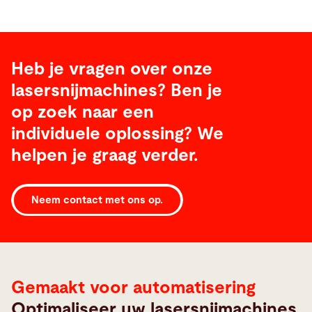
Heb je vragen over onze
lasersnijmachines? Ben je
op zoek naar een
individuele oplossing? We
helpen je graag verder.
Laser
Neem contact met ons op.
Automation
Gemaakt voor automatisering
Optimaliseer uw lasersnijmachines