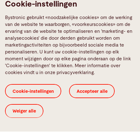
Cookie-instellingen
optimalisatie
Bystronic gebruikt «noodzakelijke cookies» om de werking
van de website te waarborgen, «voorkeurscookies» om de
Neem contact met ons op
ervaring van de website te optimaliseren en 'marketing- en
analysecookies' die door derden gebruikt worden om
marketingactiviteiten op bijvoorbeeld sociale media te
personaliseren. U kunt uw cookie-instellingen op elk
moment wijzigen door op elke pagina onderaan op de link
'Cookie-instellingen' te klikken. Meer informatie over
cookies vindt u in onze privacyverklaring.
Succesverhaal van onze klant
Haslach Group
Cookie-instellingen
Accepteer alle
Weiger alle
"Twee nieuwe cellen met lasersnijmachines werden
volgens schema geïnstalleerd zonder onderbreking
van de productie. Samen met de automatiserings-
en softwareoplossingen is Haslach Group erin