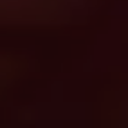
Zoeken
Verenigde Staten · Dutch
Contact
myBystronic