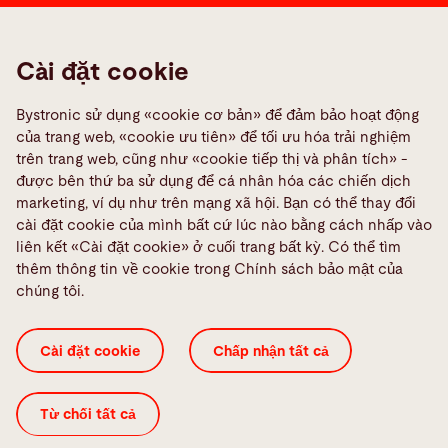
Báo cáo lỗi
Liên hệ trên toàn thế giới
Cài đặt cookie
Media Center
Bystronic sử dụng «cookie cơ bản» để đảm bảo hoạt động
Quality policies
của trang web, «cookie ưu tiên» để tối ưu hóa trải nghiệm
TeamViewer
trên trang web, cũng như «cookie tiếp thị và phân tích» -
được bên thứ ba sử dụng để cá nhân hóa các chiến dịch
Truyền thông xã hội
marketing, ví dụ như trên mạng xã hội. Bạn có thể thay đổi
cài đặt cookie của mình bất cứ lúc nào bằng cách nhấp vào
liên kết «Cài đặt cookie» ở cuối trang bất kỳ. Có thể tìm
thêm thông tin về cookie trong Chính sách bảo mật của
chúng tôi.
Chính sách quyền riêng tư
Cookie Settings
Cài đặt cookie
Chấp nhận tất cả
Dữ liệu xuất bản
ISO Certificates
Thông tin hợp pháp
ĐIỀU KHOẢN CHUNG
Từ chối tất cả
© 2026 Bystronic Group