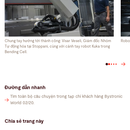
Chung tay hướng tới thành công: Visar Veseli, Giám đốc Nhóm
Robot
Tự động hóa tại Stoppani, cùng với cánh tay robot Kuka trong
Bending Cell.
Đường dẫn nhanh
Tìm toàn bộ câu chuyện trong tạp chí khách hàng Bystronic
World 02/20.
Chia sẻ trang này