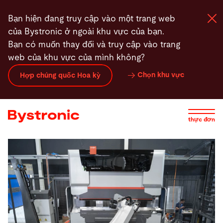
Nhảy
Bạn hiện đang truy cập vào một trang web
đến
của Bystronic ở ngoài khu vực của bạn.
nội
Bạn có muốn thay đổi và truy cập vào trang
dung
web của khu vực của mình không?
Máy và phần mềm
Chọn khu vực
Hợp chúng quốc Hoa kỳ
Dịch vụ
thực đơn
Ứng dụng
Phòng tin tức
Công ty