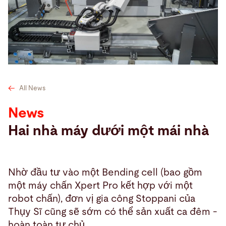
Tìm kiếm
Bôlivia · Vietnamese
Tiếp xúc
myBystronic
All News
News
Hai nhà máy dưới một mái nhà
Nhờ đầu tư vào một Bending cell (bao gồm
một máy chấn Xpert Pro kết hợp với một
robot chấn), đơn vị gia công Stoppani của
Thụy Sĩ cũng sẽ sớm có thể sản xuất ca đêm -
hoàn toàn tự chủ.