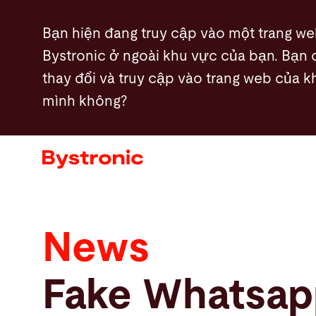
Nhảy
Bạn hiện đang truy cập vào một trang w
đến
Bystronic ở ngoài khu vực của bạn. Bạn
nội
thay đổi và truy cập vào trang web của 
dung
Máy và phần mềm
mình không?
Dịch vụ
Ứng dụng
Phòng tin tức
News
Công ty
Fake Whatsap