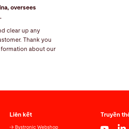
ina, oversees
.
nd clear up any
ustomer. Thank you
information about our
Liên kết
Truyền th
Bystronic Webshop