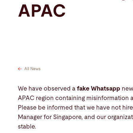
APAC
Tìm kiếm
Cộng hòa Nhân dân Trung Hoa · Vietnamese
Tiếp xúc
myBystro
All News
We have observed a
fake Whatsapp
news
APAC region containing misinformation a
Please be informed that we have not hir
Manager for Singapore, and our organiza
stable.