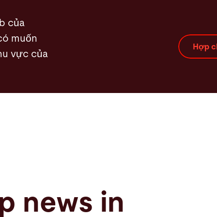
eb của
 có muốn
Hợp c
khu vực của
p news in