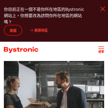
移
你目前正在一個不是你所在地區的Bystronic
至
網站上。你想要改為訪問你所在地區的網站
主
嗎？
內
容
選擇地區
機台和軟體
美國
服務
選單
應用
新聞中心
企業