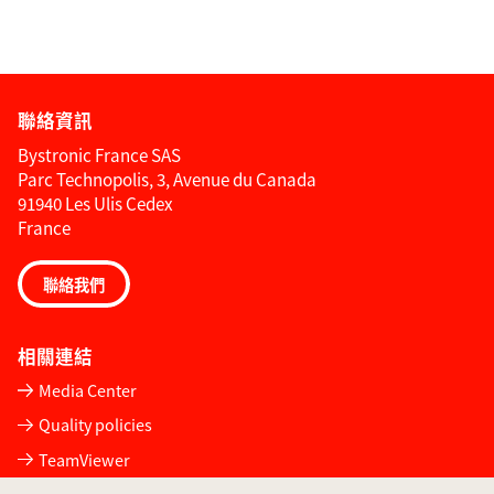
聯絡資訊
Bystronic France SAS
Parc Technopolis, 3, Avenue du Canada
91940 Les Ulis Cedex
France
聯絡我們
相關連結
Media Center
Quality policies
TeamViewer
服務申請