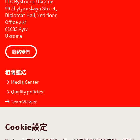
LLC Bystronic Ukraine
59 Zhylyanskaya Street,
Diplomat Hall, 2nd floor,
Office 207
01033 Kyiv
Ukraine
聯絡我們
相關連結
Media Center
Quality policies
TeamViewer
服務申請
聯絡我們
Cookie設定
社群媒體