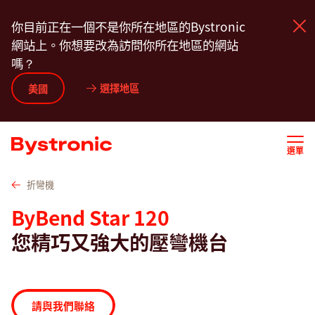
移
技術資料
壓彎工具
特色
服務
服務
軟
你目前正在一個不是你所在地區的Bystronic
至
網站上。你想要改為訪問你所在地區的網站
主
嗎？
內
容
選擇地區
機台和軟體
美國
服務
選單
應用
折彎機
ByBend Star 120
新聞中心
您精巧又強大的壓彎機台
企業
請與我們聯絡