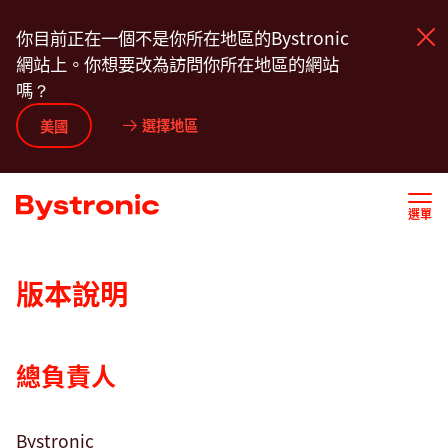
移
你目前正在一個不是你所在地區的Bystronic
至
網站上。你想要改為訪問你所在地區的網站
主
嗎？
內
容
選擇地區
機台和軟體
美國
服務
選單
應用
版本說明
新聞中心
總負責人
企業
Bystronic