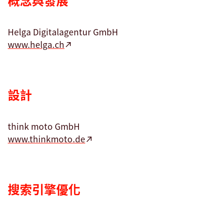
Helga Digitalagentur GmbH
www.helga.ch
設計
think moto GmbH
www.thinkmoto.de
搜索引擎優化