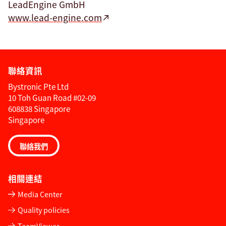
LeadEngine GmbH
www.lead-engine.com
聯絡資訊
Bystronic Pte Ltd
10 Toh Guan Road #02-09
608838 Singapore
Singapore
聯絡我們
相關連結
Media Center
Quality policies
TeamViewer