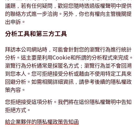
議題，若有任何疑問，歡迎您隨時透過版權聲明中提供
的聯絡方式進一步洽詢。另外，你也有權向主管機關提
出申訴。
分析工具和第三方工具
拜訪本公司網站時，可能會針對您的瀏覽行為進行統計
分析。這主要是利用Cookie和所謂的分析程式來完成。
瀏覽行為分析通常是採匿名方式；瀏覽行為並不會回溯
到您本人。您可拒絕接受分析或藉由不使用特定工具來
回避分析。如需相關詳細資訊，請參考後續的隱私權政
策內容。
您拒絕接受這項分析。我們將在這份隱私權聲明中告知
拒絕方式。
General
給企業夥伴的隱私權政策告知函
information
and