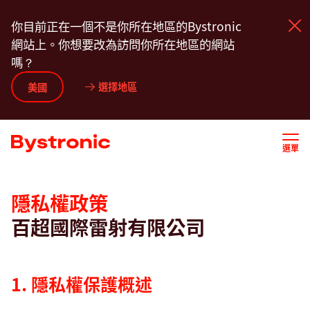
移
An overview of data protection
General information a
你目前正在一個不是你所在地區的Bystronic
至
網站上。你想要改為訪問你所在地區的網站
主
嗎？
內
容
選擇地區
機台和軟體
美國
服務
選單
應用
An
隱私權政策
overview
百超國際雷射有限公司
新聞中心
of
data
protection
企業
1. 隱私權保護概述