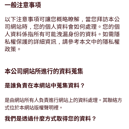
一般注意事項
搜尋
以下注意事項可讓您概略瞭解，當您拜訪本公
司網站時，您的個人資料會如何處理。您的個
人資料係指所有可能洩漏身份的資料。如需隱
瑞士 · Taiwanese
聯絡我們
myBystronic
私權保護的詳細資訊，請參考本文中的隱私權
政策。
本公司網站所進行的資料蒐集
是誰負責在本網站中蒐集資料？
是由網站所有人負責進行網站上的資料處理。其聯絡方
式位於本網站版權聲明裡。
我們是透過什麼方式取得您的資料？