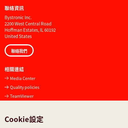
聯絡資訊
Bystronic Inc.
2200 West Central Road
Hoffman Estates, IL 60192
United States
聯絡我們
相關連結
Media Center
Quality policies
TeamViewer
服務申請
聯絡我們
Cookie設定