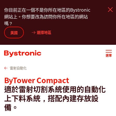
移
技術資料
影片
服務
軟體
聯絡我們
你目前正在一個不是你所在地區的Bystronic
至
網站上。你想要改為訪問你所在地區的網站
主
嗎？
內
容
選擇地區
機台和軟體
美國
服務
選單
應用
雷射自動化
ByTower Compact
新聞中心
適於雷射切割系統使用的自動化
上下料系統，搭配內建存放設
企業
備。