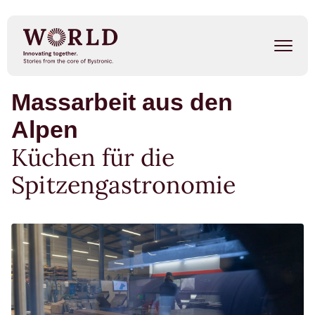
Direkt
zum
Inhalt
Massarbeit aus den
Success Stories
Alpen
Our People
Küchen für die
Trends
Spitzengastronomie
Events
METAL SHAPE SHIFTERS
Listen on Spotify