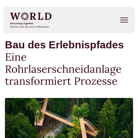
Direkt
zum
Inhalt
Bau des Erlebnispfades
Success Stories
Eine
Our People
Rohrlaserschneidanlage
Trends
transformiert Prozesse
Events
METAL SHAPE SHIFTERS
Listen on Spotify