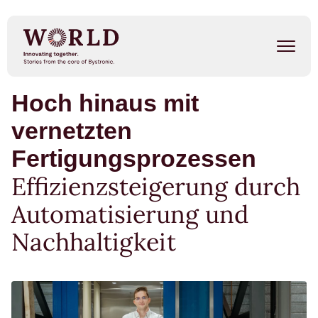
Direkt
zum
Inhalt
Hoch hinaus mit
Success Stories
vernetzten
Our People
Fertigungsprozessen
Trends
Effizienzsteigerung durch
Automatisierung und
Events
Nachhaltigkeit
METAL SHAPE SHIFTERS
Listen on Spotify