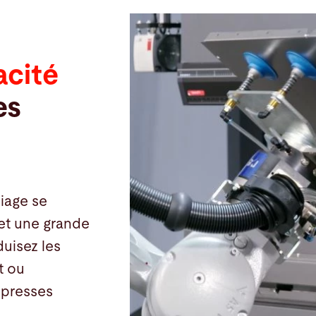
acité
es
liage se
 et une grande
duisez les
t ou
 presses