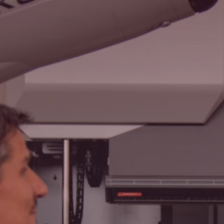
Recherche
Etats-Unis · Français
Contact
myBystronic