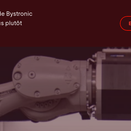
Contact
de Bystronic
s plutôt
E