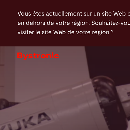
Aller
Produits
Particularités
Nouveautés
Vous êtes actuellement sur un site Web 
au
en dehors de votre région. Souhaitez-vou
contenu
visiter le site Web de votre région ?
principal
Machines et Logiciel
Services
Applications
Actualités - Presse
Entreprise