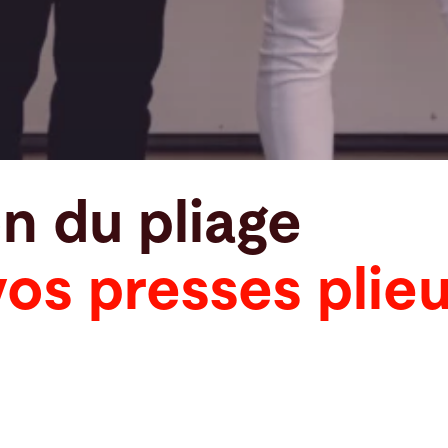
n du pliage
os presses plie