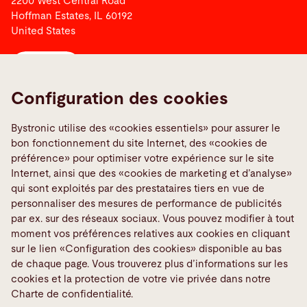
2200 West Central Road
Hoffman Estates, IL 60192
United States
Contact
Configuration des cookies
Liens
Bystronic utilise des «cookies essentiels» pour assurer le
Signaler une erreur
bon fonctionnement du site Internet, des «cookies de
Media Center
préférence» pour optimiser votre expérience sur le site
Internet, ainsi que des «cookies de marketing et d’analyse»
TeamViewer
qui sont exploités par des prestataires tiers en vue de
Quality policies
personnaliser des mesures de performance de publicités
par ex. sur des réseaux sociaux. Vous pouvez modifier à tout
moment vos préférences relatives aux cookies en cliquant
Médias sociaux
sur le lien «Configuration des cookies» disponible au bas
de chaque page. Vous trouverez plus d’informations sur les
cookies et la protection de votre vie privée dans notre
Charte de confidentialité.