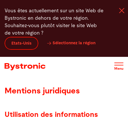
Aller
Vous êtes actuellement sur un site Web de
au
Bystronic en dehors de votre région.
contenu
Souhaitez-vous plutôt visiter le site Web
principal
de votre région ?
Machines et Logiciel
Sélectionnez la région
Etats-Unis
Services
Menu
Applications
Mentions juridiques
Actualités - Presse
Entreprise
Utilisation des informations