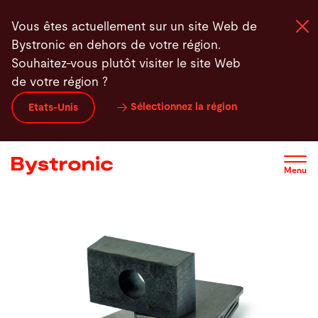
Aller
Vous êtes actuellement sur un site Web de
au
Bystronic en dehors de votre région.
contenu
Souhaitez-vous plutôt visiter le site Web
principal
de votre région ?
Machines et Logiciel
Sélectionnez la région
Etats-Unis
Services
Menu
Applications
Actualités - Presse
Entreprise