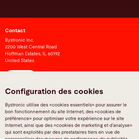
Contact
Bystronic Inc.
2200 West Central Road
Hoffman Estates, IL 60192
United States
Contact
Configuration des cookies
Liens
Bystronic utilise des «cookies essentiels» pour assurer le
Signaler une erreur
bon fonctionnement du site Internet, des «cookies de
Media Center
préférence» pour optimiser votre expérience sur le site
Internet, ainsi que des «cookies de marketing et d’analyse»
TeamViewer
qui sont exploités par des prestataires tiers en vue de
Quality policies