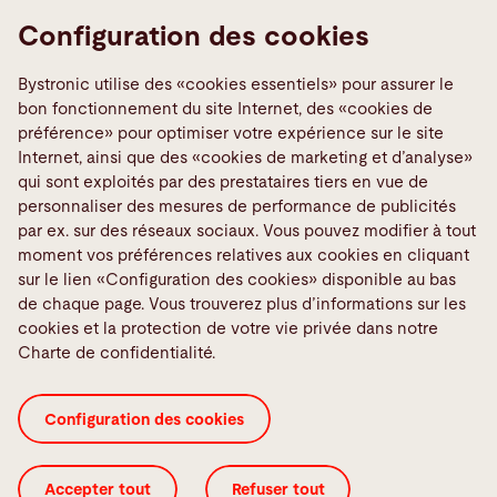
Configuration des cookies
Liens
Bystronic utilise des «cookies essentiels» pour assurer le
Signaler une erreur
bon fonctionnement du site Internet, des «cookies de
Media Center
préférence» pour optimiser votre expérience sur le site
Internet, ainsi que des «cookies de marketing et d’analyse»
TeamViewer
qui sont exploités par des prestataires tiers en vue de
Quality policies
personnaliser des mesures de performance de publicités
par ex. sur des réseaux sociaux. Vous pouvez modifier à tout
moment vos préférences relatives aux cookies en cliquant
Médias sociaux
sur le lien «Configuration des cookies» disponible au bas
de chaque page. Vous trouverez plus d’informations sur les
cookies et la protection de votre vie privée dans notre
Charte de confidentialité.
CGV
Certificats ISO
Colophon
Configuration des cookies
Configuration des cookies
Configuration des cookies
Légal
Accepter tout
Refuser tout