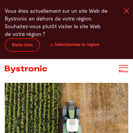
Aller
Vous êtes actuellement sur un site Web de
au
Bystronic en dehors de votre région.
contenu
Souhaitez-vous plutôt visiter le site Web
principal
de votre région ?
Machines et Logiciel
Sélectionnez la région
Etats-Unis
Services
Menu
Applications
Actualités - Presse
Entreprise