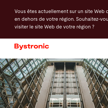
Aller
Vous êtes actuellement sur un site Web 
au
en dehors de votre région. Souhaitez-vou
contenu
visiter le site Web de votre région ?
principal
Machines et Logiciel
Services
Applications
Actualités - Presse
Entreprise