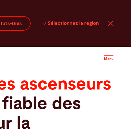
Sélectionnez la région
tats-Unis
Menu
des ascenseurs
fiable des
r la