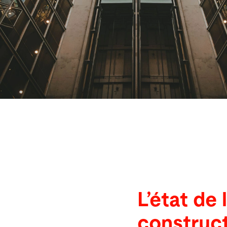
Recherche
Etats-Unis · Français
Contact
myBystronic
L’état de 
construc