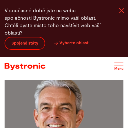
Přejít
V současné době jste na webu
k
společnosti Bystronic mimo vaši oblast.
hlavnímu
Chtěli byste místo toho navštívit web vaší
obsahu
oblasti?
Zařízení a software
Vyberte oblast
Spojené státy
Služby
Menu
Aplikace
Newsroom
Společnost