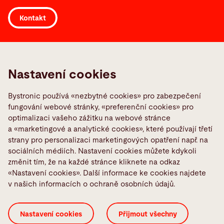
Kontakt
Odkazy
Media Center
Nastavení cookies
Oznámení poruchy
Bystronic používá «nezbytné cookies» pro zabezpečení
Quality policies
fungování webové stránky, «preferenční cookies» pro
TeamViewer
optimalizaci vašeho zážitku na webové stránce
a «marketingové a analytické cookies», které používají třetí
Sociální média
strany pro personalizaci marketingových opatření např. na
sociálních médiích. Nastavení cookies můžete kdykoli
změnit tím, že na každé stránce kliknete na odkaz
«Nastavení cookies». Další informace ke cookies najdete
v našich informacích o ochraně osobních údajů.
Certifikáty ISO
Impressum
Nastavení cookies
Nastavení cookies
Přijmout všechny