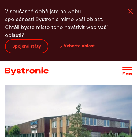
Přejít
V současné době jste na webu
k
společnosti Bystronic mimo vaši oblast.
hlavnímu
Chtěli byste místo toho navštívit web vaší
obsahu
oblasti?
Zařízení a software
Vyberte oblast
Spojené státy
Služby
Menu
Aplikace
Newsroom
Společnost