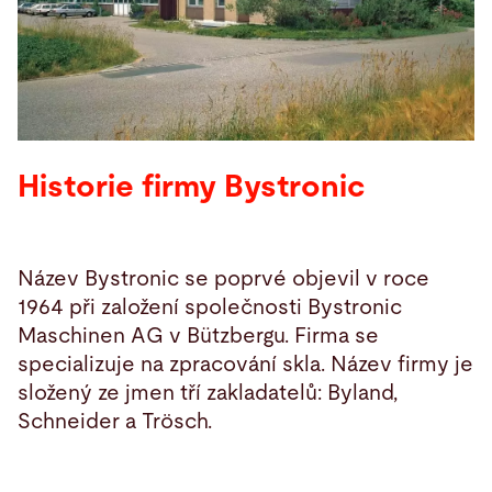
Hledat
Spojené státy · Czech
Kontakt
myBystronic
Historie firmy Bystronic
Název Bystronic se poprvé objevil v roce
1964 při založení společnosti Bystronic
Maschinen AG v Bützbergu. Firma se
specializuje na zpracování skla. Název firmy je
složený ze jmen tří zakladatelů: Byland,
Schneider a Trösch.