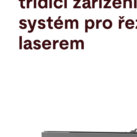
třídicí zařízen
Hledat
systém pro ře
Čína · Czech
Kontakt
myBystronic
laserem