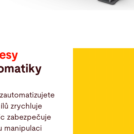
esy
tomatiky
 zautomatizujete
ílů zrychluje
víc zabezpečuje
 manipulaci