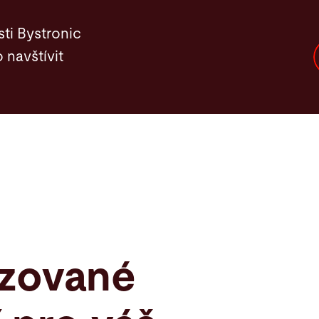
Software
Kontakt
ti Bystronic
 navštívit
izované