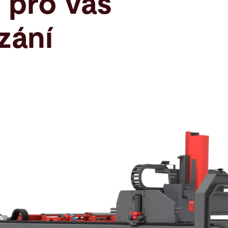
í pro váš
zání