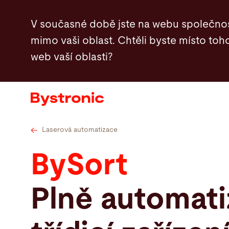
Přejít
Technické údaje
Videos
Servis
V současné době jste na webu společnos
k
mimo vaši oblast. Chtěli byste místo toho
hlavnímu
web vaší oblasti?
obsahu
Zařízení a software
Služby
Aplikace
Laserová automatizace
BySort
Newsroom
Plně automat
Společnost