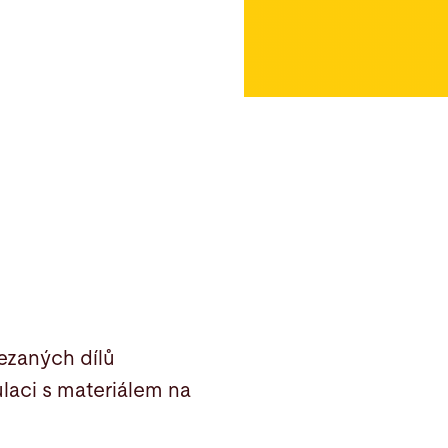
ezaných dílů
aci s materiálem na