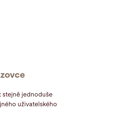
azovce
t stejně jednoduše
tejného uživatelského