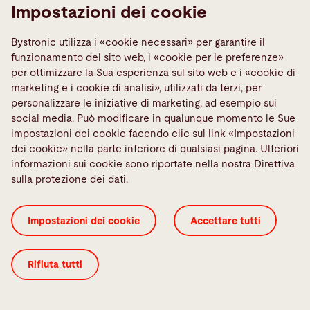
Impostazioni dei cookie
Il futuro della lavorazione delle lamiere è
Bystronic utilizza i «cookie necessari» per garantire il
funzionamento del sito web, i «cookie per le preferenze»
caratterizzato da una produzione connessa e
per ottimizzare la Sua esperienza sul sito web e i «cookie di
intelligente. Il software di Bystronic consente la
marketing e i cookie di analisi», utilizzati da terzi, per
trasformazione digitale e la messa in rete di tutta la
personalizzare le iniziative di marketing, ad esempio sui
vostra azienda, per controllare la vostra produzione
social media. Può modificare in qualunque momento le Sue
in modo ottimale.
impostazioni dei cookie facendo clic sul link «Impostazioni
dei cookie» nella parte inferiore di qualsiasi pagina. Ulteriori
informazioni sui cookie sono riportate nella nostra Direttiva
sulla protezione dei dati.
Per saperne di più
Impostazioni dei cookie
Accettare tutti
Rifiuta tutti