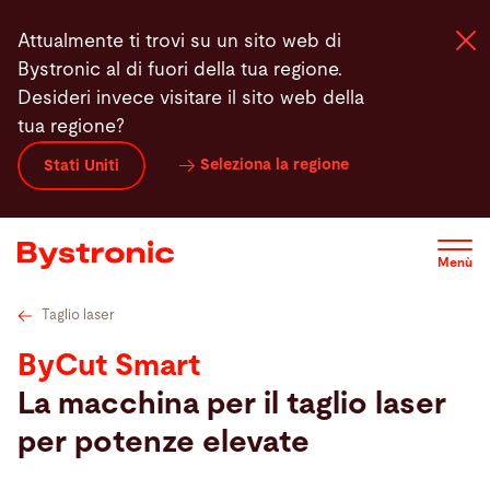
Salta
ixGas
Funzioni
Punti salienti
Automation
Assistenz
Attualmente ti trovi su un sito web di
al
Bystronic al di fuori della tua regione.
contenuto
Desideri invece visitare il sito web della
principale
tua regione?
Macchine e Software
Seleziona la regione
Stati Uniti
Servizi
Menù
Applicazioni
Taglio laser
Newsroom
ByCut Smart
La macchina per il taglio laser
Azienda
per potenze elevate