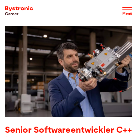
Direkt
zum
Menü
Career
Inhalt
Werde Teil des Teams
Warum wir
Job Profile
Karrierestufen
Über uns
Senior Softwareentwickler C++