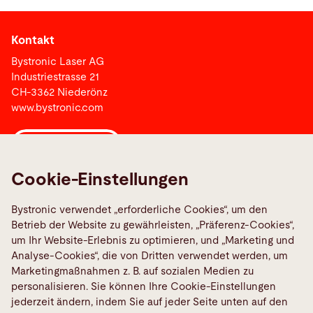
Kontakt
Bystronic Laser AG
Industriestrasse 21
CH-3362 Niederönz
www.bystronic.com
Bystronic Group
Cookie-Einstellungen
Links
Bystronic verwendet „erforderliche Cookies“, um den
Bystronic Berufsbildung Schweiz
Betrieb der Website zu gewährleisten, „Präferenz-Cookies“,
Media Center
um Ihr Website-Erlebnis zu optimieren, und „Marketing und
Analyse-Cookies“, die von Dritten verwendet werden, um
Social Media
Marketingmaßnahmen z. B. auf sozialen Medien zu
personalisieren. Sie können Ihre Cookie-Einstellungen
jederzeit ändern, indem Sie auf jeder Seite unten auf den