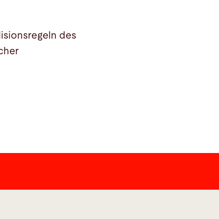
isionsregeln des
cher
dia