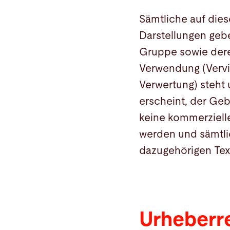
Sämtliche auf die
Suche
Darstellungen gebe
Choose
Gruppe sowie deren
your
Verwendung (Vervie
language
Verwertung) steht 
erscheint, der Ge
keine kommerzielle
werden und sämtli
dazugehörigen Tex
Urheberr