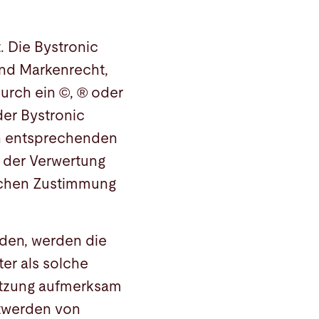
. Die Bystronic
und Markenrecht,
urch ein ©, ® oder
er Bystronic
en entsprechenden
t der Verwertung
lichen Zustimmung
urden, werden die
er als solche
letzung aufmerksam
ntwerden von