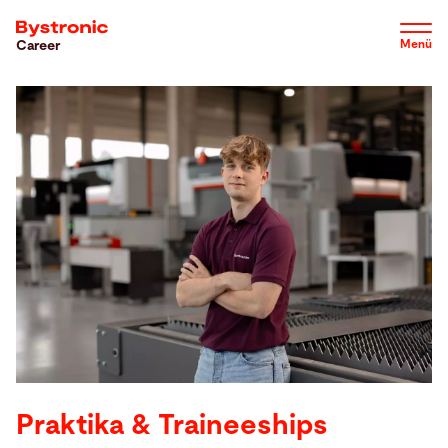
Direkt
zum
Menü
Career
Inhalt
Werde Teil des Teams
Warum wir
Job Profile
Karrierestufen
Über uns
Praktika & Traineeships