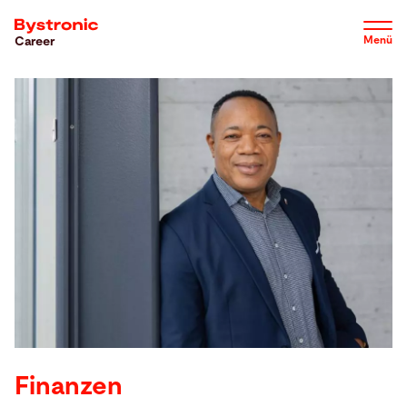
Direkt
zum
Menü
Career
Inhalt
Werde Teil des Teams
Warum wir
Job Profile
Karrierestufen
Über uns
Finanzen