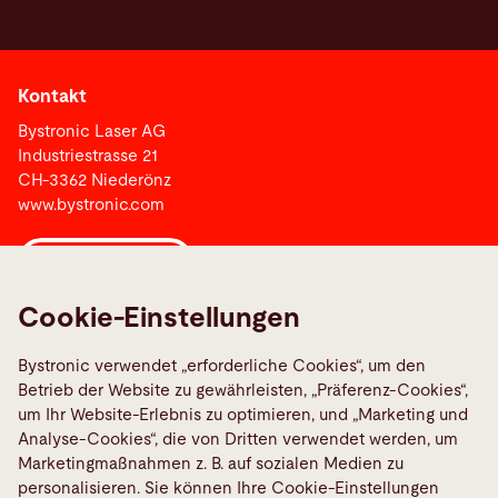
Kontakt
Bystronic Laser AG
Industriestrasse 21
CH-3362 Niederönz
www.bystronic.com
Bystronic Group
Cookie-Einstellungen
Links
Bystronic verwendet „erforderliche Cookies“, um den
Bystronic Berufsbildung Schweiz
Betrieb der Website zu gewährleisten, „Präferenz-Cookies“,
Media Center
um Ihr Website-Erlebnis zu optimieren, und „Marketing und
Analyse-Cookies“, die von Dritten verwendet werden, um
Marketingmaßnahmen z. B. auf sozialen Medien zu
Social Media
personalisieren. Sie können Ihre Cookie-Einstellungen