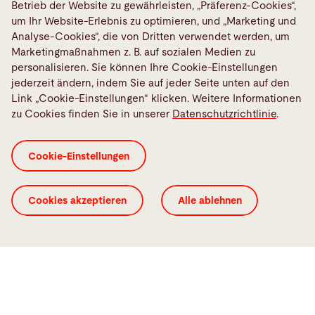
einem tiefen Verständnis Ihrer Anforderungen zur
Betrieb der Website zu gewährleisten, „Präferenz-Cookies“,
Learn more
Seite.
Wählen Sie Ihre Region aus, um den richtigen
um Ihr Website-Erlebnis zu optimieren, und „Marketing und
Analyse-Cookies“, die von Dritten verwendet werden, um
Ansprechpartner zu finden.
Marketingmaßnahmen z. B. auf sozialen Medien zu
personalisieren. Sie können Ihre Cookie-Einstellungen
jederzeit ändern, indem Sie auf jeder Seite unten auf den
Link „Cookie-Einstellungen“ klicken. Weitere Informationen
zu Cookies finden Sie in unserer
Datenschutzrichtlinie
.
Kontaktiere
EMEA
Cookie-Einstellungen
Cookies akzeptieren
Alle ablehnen
Info
Telefon:
+49 8105 3965 0
info.rofin.emea@
bystronic.com