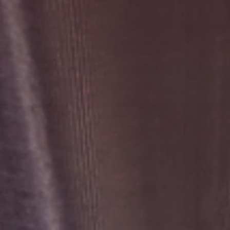
Suche
China · Deutsch
Kontakt
myBystronic