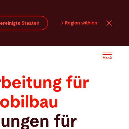
Region wählen
ereinigte Staaten
Menü
beitung für
obilbau
ungen für