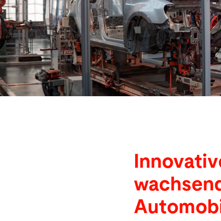
Suche
China · Deutsch
Kontakt
myBystronic
Innovativ
wachsend
Automobi