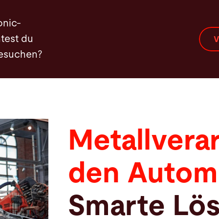
onic-
test du
V
besuchen?
Metallverar
den Autom
Smarte Lös