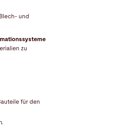
 Blech- und
omationssysteme
rialien zu
auteile für den
n.