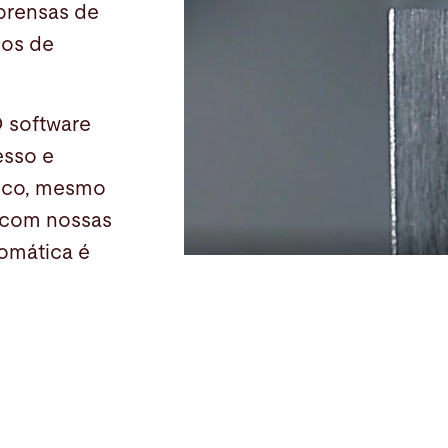
prensas de
sos de
O software
esso e
tico, mesmo
 com nossas
omática é