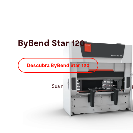
ByBend Star 120
Descubra ByBend Star 120
Sua máquina de dobra compacta e 