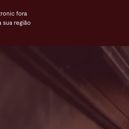
e
Notícias
Contato
ronic fora
a sua região