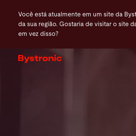
Passar
Produtos
Automação de dobra
Servic
Você está atualmente em um site da Byst
para
da sua região. Gostaria de visitar o site d
o
em vez disso?
conteúdo
Máquinas e software
principal
Serviços
Aplicações
Sala de imprensa
A empresa