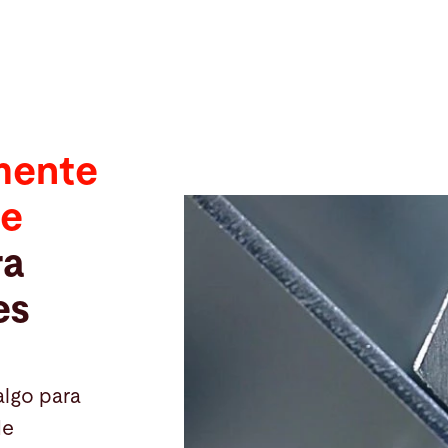
amente
te
ra
es
algo para
de