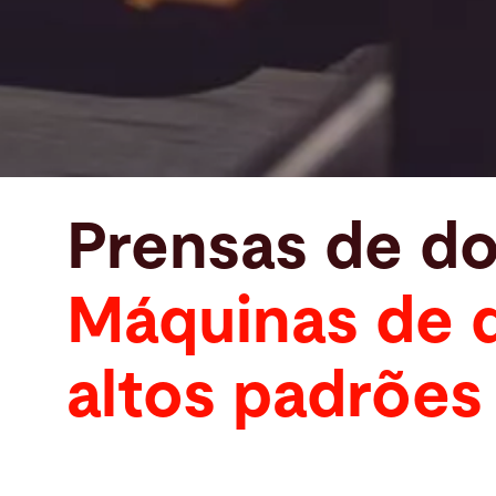
Prensas de d
Máquinas de d
altos padrões