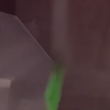
Buscar
EUA · Portuguese
Contato
myBystronic