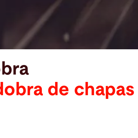
obra
obra de chapas 