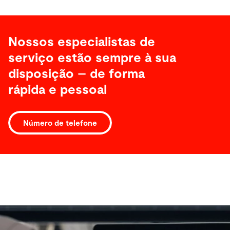
Nossos especialistas de
serviço estão sempre à sua
disposição – de forma
rápida e pessoal
Número de telefone
Software