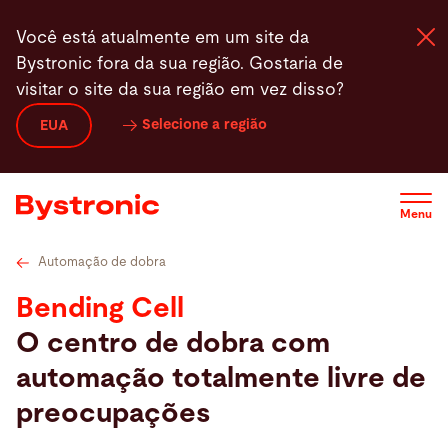
Passar
Dados técnicos
Vídeos
Serviços
Service
Softwar
Você está atualmente em um site da
para
Bystronic fora da sua região. Gostaria de
o
visitar o site da sua região em vez disso?
conteúdo
principal
Selecione a região
EUA
Máquinas e software
Serviços
Menu
Aplicações
Automação de dobra
Bending Cell
Sala de imprensa
O centro de dobra com
automação totalmente livre de
A empresa
preocupações