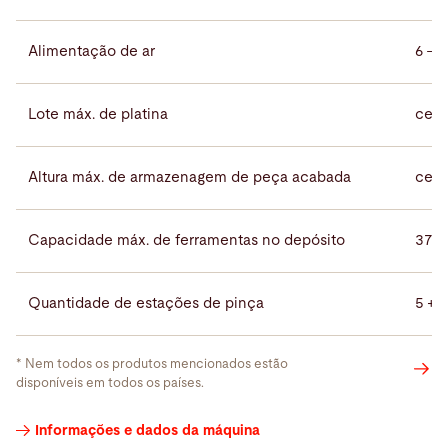
Alimentação de ar
6 – 
Lote máx. de platina
cerc
Altura máx. de armazenagem de peça acabada
cerc
Capacidade máx. de ferramentas no depósito
37 
Quantidade de estações de pinça
5 +
* Nem todos os produtos mencionados estão
disponíveis em todos os países.
Vídeos
Informações e dados da máquina