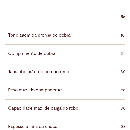
Bend
Tonelagem da prensa de dobra
100, 
Comprimento de dobra
3100
Tamanho máx. do componente
3000
Peso máx. do componente
cerc
Capacidade máx. de carga do robô
300 
Espessura mín. da chapa
0.5 