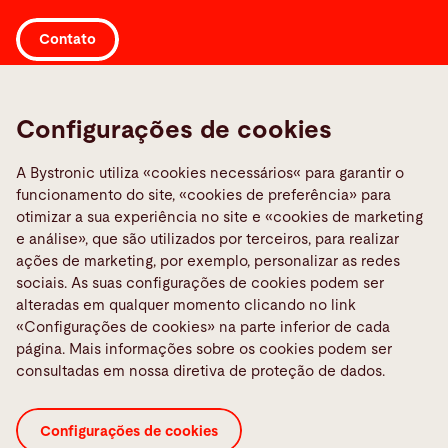
Contato
Links
Configurações de cookies
Media Center
Reportar uma falha
A Bystronic utiliza «cookies necessários« para garantir o
funcionamento do site, «cookies de preferência» para
TeamViewer
otimizar a sua experiência no site e «cookies de marketing
Quality policies
e análise», que são utilizados por terceiros, para realizar
ações de marketing, por exemplo, personalizar as redes
sociais. As suas configurações de cookies podem ser
Mídias Sociais
alteradas em qualquer momento clicando no link
«Configurações de cookies» na parte inferior de cada
página. Mais informações sobre os cookies podem ser
consultadas em nossa diretiva de proteção de dados.
Avisos legais
Certificates ISO
Configurações de cookies