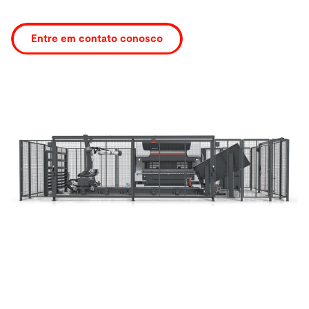
Buscar
Entre em contato conosco
EUA · Portuguese
Contato
myBystronic